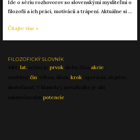
Ide o sériu rozhovorov so slovenskými mysliteľmi o
filozofii a ich práci, motivácii a trápení. Aktuálne si …
Weltschmerz
Čítajte viac »
—
podcast
o
FILOZOFICKÝ SLOVNÍK
tom,
Akt
(
lat.
actus
) je
prvok
alebo fáza
akcie
,
čo
osobitný
čin
, výkon, úkon,
krok
, operácia, dejstvo,
trápi
skutočnosť. V klasickej metafyzike je akt
filozofov
uskutočnením
potencie
.