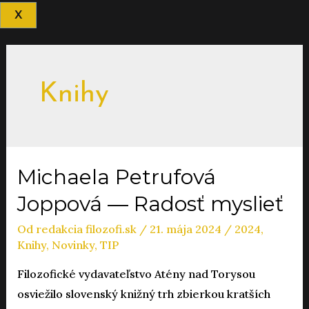
X
Knihy
Michaela Petrufová
Joppová — Radosť myslieť
Od
redakcia filozofi.sk
/
21. mája 2024
/
2024
,
Knihy
,
Novinky
,
TIP
Filozofické vydavateľstvo Atény nad Torysou
osviežilo slovenský knižný trh zbierkou kratších