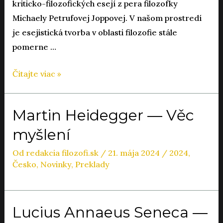
kriticko-filozofických esejí z pera filozofky
Michaely Petrufovej Joppovej. V našom prostredí
je esejistická tvorba v oblasti filozofie stále
pomerne …
Michaela
Čítajte viac »
Petrufová
Joppová
Martin Heidegger — Věc
—
myšlení
Radosť
myslieť
Od
redakcia filozofi.sk
/
21. mája 2024
/
2024
,
Česko
,
Novinky
,
Preklady
Lucius Annaeus Seneca —