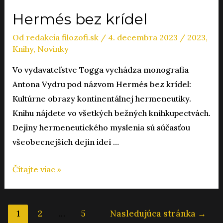
Hermés bez krídel
Od
redakcia filozofi.sk
/
4. decembra 2023
/
2023
,
Knihy
,
Novinky
Vo vydavateľstve Togga vychádza monografia
Antona Vydru pod názvom Hermés bez krídel:
Kultúrne obrazy kontinentálnej hermeneutiky.
Knihu nájdete vo všetkých bežných kníhkupectvách.
Dejiny hermeneutického myslenia sú súčasťou
všeobecnejších dejín ideí …
Hermés
Čítajte viac »
bez
krídel
Navigácia
1
2
…
5
Nasledujúca stránka
→