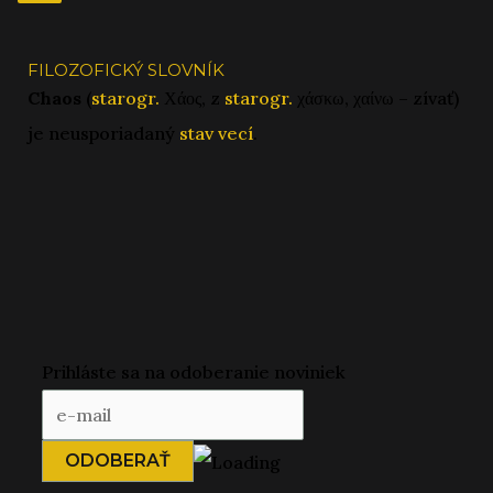
v
článkoch
FILOZOFICKÝ SLOVNÍK
Chaos
(
starogr.
Χάος, z
starogr.
χάσκω, χαίνω – zívať)
je neusporiadaný
stav vecí
.
Prihláste sa na odoberanie noviniek