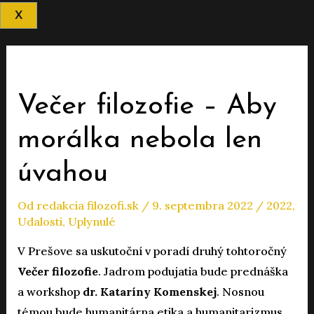
X
Večer filozofie – Aby
morálka nebola len
úvahou
Od
redakcia filozofi.sk
/
9. septembra 2022
/
2022
,
Udalosti
,
Uplynulé
V Prešove sa uskutoční v poradí druhý tohtoročný
Večer filozofie
. Jadrom podujatia bude prednáška
a workshop
dr.
Kataríny Komenskej
. Nosnou
témou bude humanitárna etika a humanitarizmus,