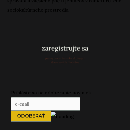
správaní u väčšieho počtu jedincov v rámci určitého
sociokultúrneho prostredia
Prihláste sa na odoberanie noviniek