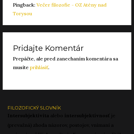
Pingback:
Večer filozofie - OZ Atény nad
Torysou
Pridajte Komentár
Prepáčte, ale pred zanechaním komentára sa
musíte
prihlásiť
.
FILOZOFICKÝ SLOVNÍK
Intersubjektivita
alebo
intersubjektívnosť
je
(prevažná) zhoda názorov, postojov, vnímaní a