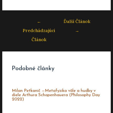
Navigácia
←
Ďalší Článok
v
Predchádzajúci
→
článku
Článok
Podobné články
Milan Petkanič —Metafyzika vôle a hudby v
diele Arthura Schopenhauera (Philosophy Day
2022)
2022
,
VIDEÁ