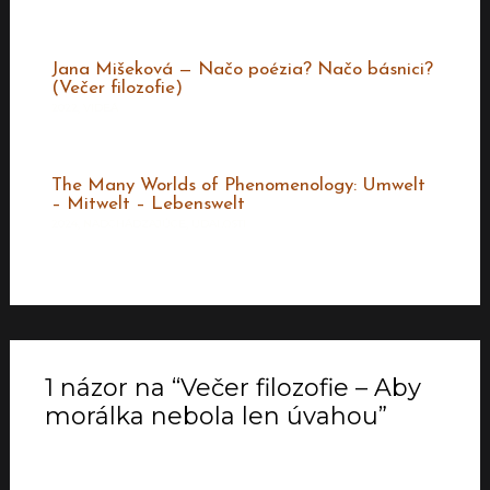
Jana Mišeková — Načo poézia? Načo básnici?
(Večer filozofie)
2022
,
VIDEÁ
The Many Worlds of Phenomenology: Umwelt
– Mitwelt – Lebenswelt
2024
,
NADCHÁDZAJÚCE
,
UDALOSTI
1 názor na “Večer filozofie – Aby
morálka nebola len úvahou”