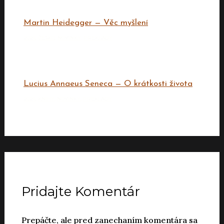
Martin Heidegger — Věc myšlení
2024
,
ČESKO
,
NOVINKY
,
PREKLADY
Lucius Annaeus Seneca — O krátkosti života
2024
,
KNIHY
,
NOVINKY
,
PREKLADY
Pridajte Komentár
Prepáčte, ale pred zanechaním komentára sa