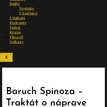
Knihy
Novinky
Z knižnice
Udalosti
Podcasty
Videá
Rôzne
Filozofi
Odkazy
X
Baruch Spinoza –
Traktát o náprave