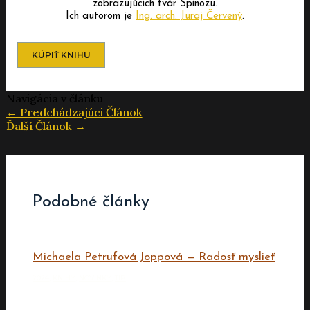
zobrazujúcich tvár Spinozu.
Ich autorom je
Ing. arch. Juraj Červený
.
KÚPIŤ KNIHU
Navigácia v článku
←
Predchádzajúci Článok
Ďalší Článok
→
Podobné články
Michaela Petrufová Joppová — Radosť myslieť
2024
,
KNIHY
,
NOVINKY
,
TIP