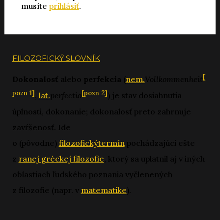
musíte
prihlásiť
.
FILOZOFICKÝ SLOVNÍK
[
Dokonalosť
alebo
perfekcia
(
nem.
Vollkommenheit
pozn 1]
[pozn 2]
,
lat.
perfectio
) je stav dosiahnutia
úplnosti, dokonanie; dokonalosť preto zahrnuje
zavŕšenosť. Ide
o (pôvodne)
filozofický
termín
pochádzajúci ešte
z
ranej gréckej filozofie
, ktorý sa uplatnil aj v iných
oblastiach ľudského poznania vyčlenených
z filozofie (napr. v
matematike
).