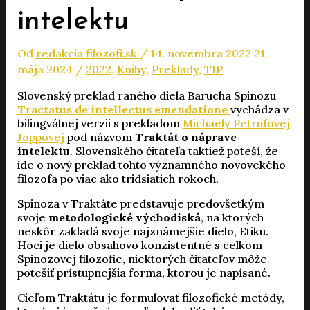
intelektu
Od
redakcia filozofi.sk
/
14. novembra 2022
21.
mája 2024
/
2022
,
Knihy
,
Preklady
,
TIP
Slovenský preklad raného diela Barucha Spinozu
Tractatus de intellectus emendatione
vychádza v
bilingválnej verzii s prekladom
Michaely Petrufovej
Joppovej
pod názvom
Traktát o náprave
intelektu
. Slovenského čitateľa taktiež poteší, že
ide o nový preklad tohto významného novovekého
filozofa po viac ako tridsiatich rokoch.
Spinoza v Traktáte predstavuje predovšetkým
svoje
metodologické východiská
, na ktorých
neskôr zakladá svoje najznámejšie dielo, Etiku.
Hoci je dielo obsahovo konzistentné s celkom
Spinozovej filozofie, niektorých čitateľov môže
potešiť prístupnejšia forma, ktorou je napísané.
Cieľom Traktátu je formulovať filozofické metódy,