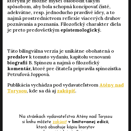
ktorými je možné myseľ oslobodiť takým
spôsobom, aby bola schopná koncipovať čisté,
adekvátne, resp. jednoducho pravdivé idey, a to
najmä prostredníctvom reflexie viacerých druhov
poznávania a poznania. Filozofický charakter diela
je preto predovšetkým
epistemologický.
Táto bilingválna verzia je unikátne obohatená o
predslov
k tomuto vydaniu, kapitolu venovanú
biografii
B. Spinozu a najmä o filozofický
komentár,
ktoré pre čitateľa pripravila spinozistka
Petrufová Joppová.
Publikácia vychádza pod vydavateľstvom
Atény nad
Torysou
, kde sa dá aj
zakúpiť
.
Na stránkach vydavateľstva Atény nad Torysou
si knihu môžete
zakúpiť
v limitovanej edícii
,
ktorá obsahuje kópiu linorytov