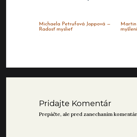
Michaela Petrufová Joppová —
Martin
Radosť myslieť
myšlen
2024
,
KNIHY
,
NOVINKY
,
TIP
2024
,
ČES
Pridajte Komentár
Prepáčte, ale pred zanechaním komentár