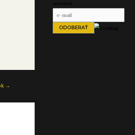
noviniek
ok
→