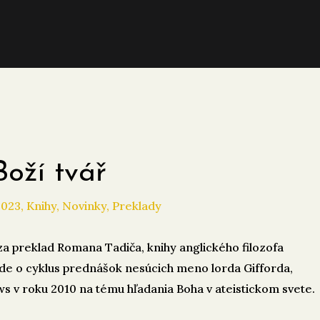
oží tvář
2023
,
Knihy
,
Novinky
,
Preklady
a preklad Romana Tadiča, knihy anglického filozofa
Ide o cyklus prednášok nesúcich meno lorda Gifforda,
ws v roku 2010 na tému hľadania Boha v ateistickom svete.