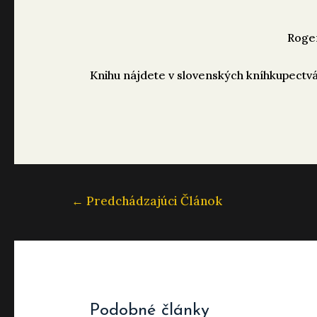
Roger
Knihu nájdete v slovenských kníhkupectvá
Navigácia
←
Predchádzajúci Článok
v
článku
Podobné články