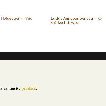
 Heidegger — Věc
Lucius Annaeus Seneca — O
í
krátkosti života
KO
,
NOVINKY
,
PREKLADY
2024
,
KNIHY
,
NOVINKY
,
PREKLADY
a sa musíte
prihlásiť
.