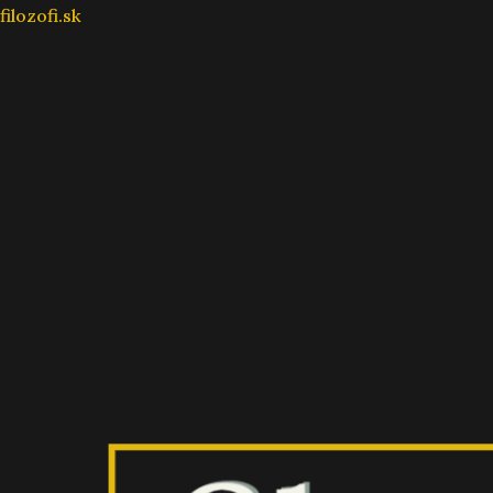
Preskočiť
filozofi.sk
na
obsah