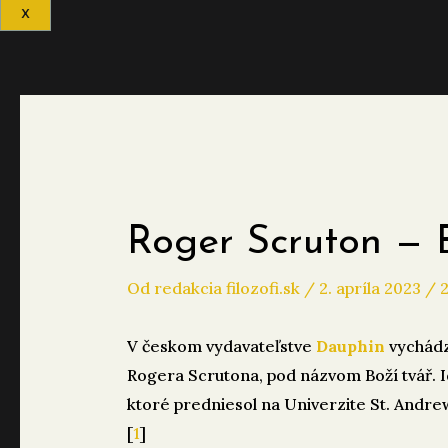
X
Roger Scruton — B
Od
redakcia filozofi.sk
/
2. apríla 2023
/
V českom vydavateľstve
Dauphin
vychádz
Rogera Scrutona, pod názvom Boží tvář. 
ktoré predniesol na Univerzite St. Andre
[
1
]