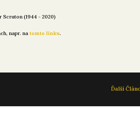
 Scruton (1944 - 2020)
ch, napr. na
tomto linku
.
Ďalší Člán