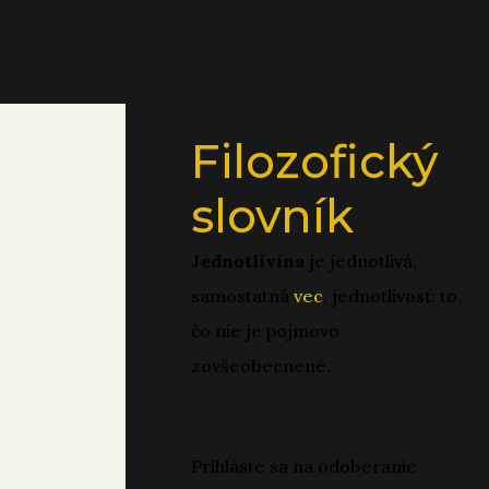
Filozofický
slovník
Jednotlivina
je jednotlivá,
samostatná
vec
, jednotlivosť; to,
čo nie je pojmovo
zovšeobecnené.
Prihláste sa na odoberanie